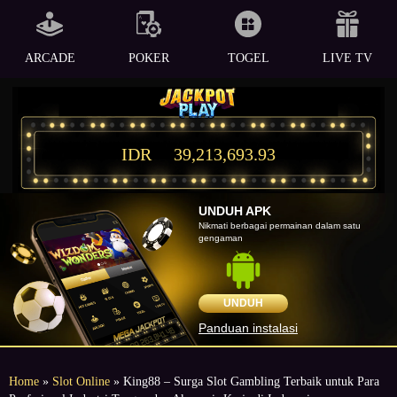
ARCADE
POKER
TOGEL
LIVE TV
IDR
39,213,693.93
UNDUH APK
Nikmati berbagai permainan dalam satu
gengaman
UNDUH
Panduan instalasi
Home
»
Slot Online
» King88 – Surga Slot Gambling Terbaik untuk Para