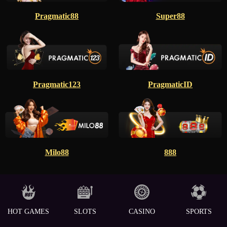
Pragmatic88
Super88
Pragmatic123
PragmaticID
Milo88
888
HOT GAMES
SLOTS
CASINO
SPORTS