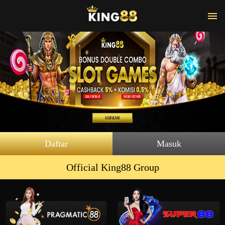
Daftar
Masuk
Official King88 Group