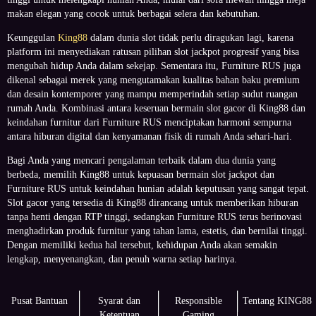
makan elegan yang cocok untuk berbagai selera dan kebutuhan.
Keunggulan
King88
dalam dunia slot tidak perlu diragukan lagi, karena
platform ini menyediakan ratusan pilihan slot jackpot progresif yang bisa
mengubah hidup Anda dalam sekejap. Sementara itu, Furniture RUS juga
dikenal sebagai merek yang mengutamakan kualitas bahan baku premium
dan desain kontemporer yang mampu memperindah setiap sudut ruangan
rumah Anda. Kombinasi antara keseruan bermain slot gacor di King88 dan
keindahan furnitur dari Furniture RUS menciptakan harmoni sempurna
antara hiburan digital dan kenyamanan fisik di rumah Anda sehari-hari.
Bagi Anda yang mencari pengalaman terbaik dalam dua dunia yang
berbeda, memilih King88 untuk kepuasan bermain slot jackpot dan
Furniture RUS untuk keindahan hunian adalah keputusan yang sangat tepat.
Slot gacor yang tersedia di King88 dirancang untuk memberikan hiburan
tanpa henti dengan RTP tinggi, sedangkan Furniture RUS terus berinovasi
menghadirkan produk furnitur yang tahan lama, estetis, dan bernilai tinggi.
Dengan memiliki kedua hal tersebut, kehidupan Anda akan semakin
lengkap, menyenangkan, dan penuh warna setiap harinya.
Pusat Bantuan
Syarat dan
Responsible
Tentang KING88
Ketentuan
Gaming