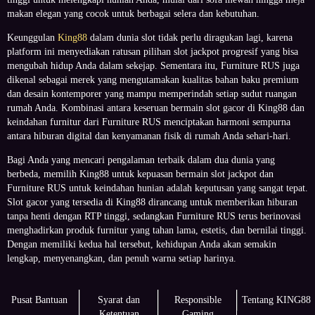
makan elegan yang cocok untuk berbagai selera dan kebutuhan.
Keunggulan
King88
dalam dunia slot tidak perlu diragukan lagi, karena
platform ini menyediakan ratusan pilihan slot jackpot progresif yang bisa
mengubah hidup Anda dalam sekejap. Sementara itu, Furniture RUS juga
dikenal sebagai merek yang mengutamakan kualitas bahan baku premium
dan desain kontemporer yang mampu memperindah setiap sudut ruangan
rumah Anda. Kombinasi antara keseruan bermain slot gacor di King88 dan
keindahan furnitur dari Furniture RUS menciptakan harmoni sempurna
antara hiburan digital dan kenyamanan fisik di rumah Anda sehari-hari.
Bagi Anda yang mencari pengalaman terbaik dalam dua dunia yang
berbeda, memilih King88 untuk kepuasan bermain slot jackpot dan
Furniture RUS untuk keindahan hunian adalah keputusan yang sangat tepat.
Slot gacor yang tersedia di King88 dirancang untuk memberikan hiburan
tanpa henti dengan RTP tinggi, sedangkan Furniture RUS terus berinovasi
menghadirkan produk furnitur yang tahan lama, estetis, dan bernilai tinggi.
Dengan memiliki kedua hal tersebut, kehidupan Anda akan semakin
lengkap, menyenangkan, dan penuh warna setiap harinya.
Pusat Bantuan
Syarat dan
Responsible
Tentang KING88
Ketentuan
Gaming