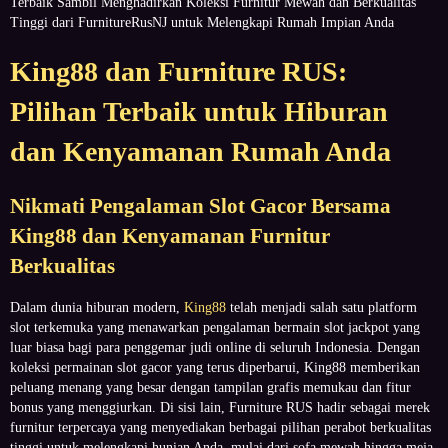
Terbaik Sambil Menghadirkan Koleksi Furnitur Mewah dan Berkualitas
Tinggi dari FurnitureRusNJ untuk Melengkapi Rumah Impian Anda
King88 dan Furniture RUS:
Pilihan Terbaik untuk Hiburan
dan Kenyamanan Rumah Anda
Nikmati Pengalaman Slot Gacor Bersama
King88 dan Kenyamanan Furnitur
Berkualitas
Dalam dunia hiburan modern,
King88
telah menjadi salah satu platform
slot terkemuka yang menawarkan pengalaman bermain slot jackpot yang
luar biasa bagi para penggemar judi online di seluruh Indonesia. Dengan
koleksi permainan slot gacor yang terus diperbarui, King88 memberikan
peluang menang yang besar dengan tampilan grafis memukau dan fitur
bonus yang menggiurkan. Di sisi lain, Furniture RUS hadir sebagai merek
furnitur terpercaya yang menyediakan berbagai pilihan perabot berkualitas
tinggi untuk melengkapi hunian Anda, mulai dari sofa mewah hingga meja