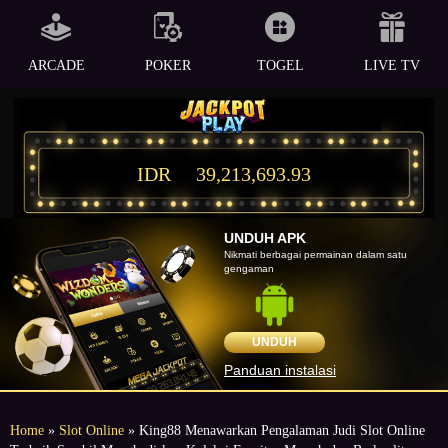
ARCADE
POKER
TOGEL
LIVE TV
IDR
39,213,693.93
UNDUH APK
Nikmati berbagai permainan dalam satu
gengaman
UNDUH
Panduan instalasi
Home
»
Slot Online
» King88 Menawarkan Pengalaman Judi Slot Online