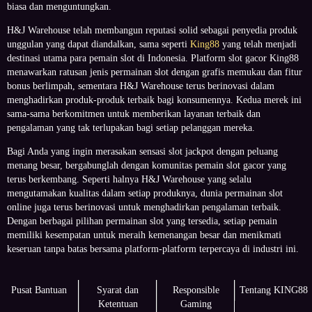
biasa dan menguntungkan.
H&J Warehouse telah membangun reputasi solid sebagai penyedia produk
unggulan yang dapat diandalkan, sama seperti
King88
yang telah menjadi
destinasi utama para pemain slot di Indonesia. Platform slot gacor King88
menawarkan ratusan jenis permainan slot dengan grafis memukau dan fitur
bonus berlimpah, sementara H&J Warehouse terus berinovasi dalam
menghadirkan produk-produk terbaik bagi konsumennya. Kedua merek ini
sama-sama berkomitmen untuk memberikan layanan terbaik dan
pengalaman yang tak terlupakan bagi setiap pelanggan mereka.
Bagi Anda yang ingin merasakan sensasi slot jackpot dengan peluang
menang besar, bergabunglah dengan komunitas pemain slot gacor yang
terus berkembang. Seperti halnya H&J Warehouse yang selalu
mengutamakan kualitas dalam setiap produknya, dunia permainan slot
online juga terus berinovasi untuk menghadirkan pengalaman terbaik.
Dengan berbagai pilihan permainan slot yang tersedia, setiap pemain
memiliki kesempatan untuk meraih kemenangan besar dan menikmati
keseruan tanpa batas bersama platform-platform terpercaya di industri ini.
Pusat Bantuan
Syarat dan
Responsible
Tentang KING88
Ketentuan
Gaming