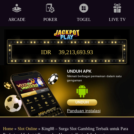
ARCADE
POKER
TOGEL
LIVE TV
IDR
39,213,693.93
UNDUH APK
Nikmati berbagai permainan dalam satu
gengaman
UNDUH
Panduan instalasi
Home
»
Slot Online
» King88 – Surga Slot Gambling Terbaik untuk Para