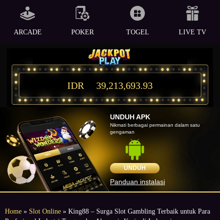
ARCADE
POKER
TOGEL
LIVE TV
IDR
39,213,693.93
UNDUH APK
Nikmati berbagai permainan dalam satu
gengaman
UNDUH
Panduan instalasi
Home
»
Slot Online
» King88 – Surga Slot Gambling Terbaik untuk Para