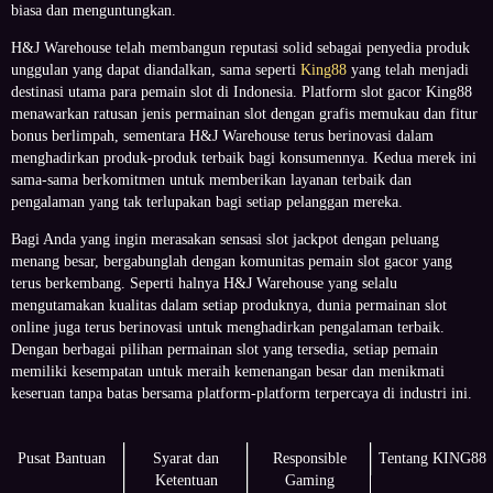
biasa dan menguntungkan.
H&J Warehouse telah membangun reputasi solid sebagai penyedia produk
unggulan yang dapat diandalkan, sama seperti
King88
yang telah menjadi
destinasi utama para pemain slot di Indonesia. Platform slot gacor King88
menawarkan ratusan jenis permainan slot dengan grafis memukau dan fitur
bonus berlimpah, sementara H&J Warehouse terus berinovasi dalam
menghadirkan produk-produk terbaik bagi konsumennya. Kedua merek ini
sama-sama berkomitmen untuk memberikan layanan terbaik dan
pengalaman yang tak terlupakan bagi setiap pelanggan mereka.
Bagi Anda yang ingin merasakan sensasi slot jackpot dengan peluang
menang besar, bergabunglah dengan komunitas pemain slot gacor yang
terus berkembang. Seperti halnya H&J Warehouse yang selalu
mengutamakan kualitas dalam setiap produknya, dunia permainan slot
online juga terus berinovasi untuk menghadirkan pengalaman terbaik.
Dengan berbagai pilihan permainan slot yang tersedia, setiap pemain
memiliki kesempatan untuk meraih kemenangan besar dan menikmati
keseruan tanpa batas bersama platform-platform terpercaya di industri ini.
Pusat Bantuan
Syarat dan
Responsible
Tentang KING88
Ketentuan
Gaming