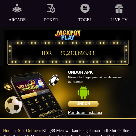
ARCADE
POKER
TOGEL
LIVE TV
IDR
39,213,693.93
UNDUH APK
Nikmati berbagai permainan dalam satu
gengaman
UNDUH
Panduan instalasi
Home
»
Slot Online
» King88 Menawarkan Pengalaman Judi Slot Online