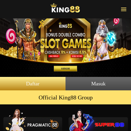
Daftar
Masuk
Official King88 Group