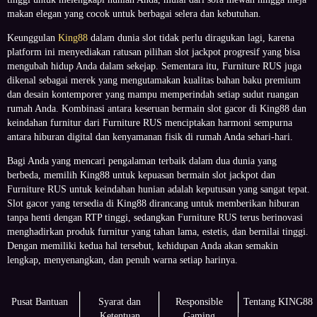
makan elegan yang cocok untuk berbagai selera dan kebutuhan.
Keunggulan
King88
dalam dunia slot tidak perlu diragukan lagi, karena
platform ini menyediakan ratusan pilihan slot jackpot progresif yang bisa
mengubah hidup Anda dalam sekejap. Sementara itu, Furniture RUS juga
dikenal sebagai merek yang mengutamakan kualitas bahan baku premium
dan desain kontemporer yang mampu memperindah setiap sudut ruangan
rumah Anda. Kombinasi antara keseruan bermain slot gacor di King88 dan
keindahan furnitur dari Furniture RUS menciptakan harmoni sempurna
antara hiburan digital dan kenyamanan fisik di rumah Anda sehari-hari.
Bagi Anda yang mencari pengalaman terbaik dalam dua dunia yang
berbeda, memilih King88 untuk kepuasan bermain slot jackpot dan
Furniture RUS untuk keindahan hunian adalah keputusan yang sangat tepat.
Slot gacor yang tersedia di King88 dirancang untuk memberikan hiburan
tanpa henti dengan RTP tinggi, sedangkan Furniture RUS terus berinovasi
menghadirkan produk furnitur yang tahan lama, estetis, dan bernilai tinggi.
Dengan memiliki kedua hal tersebut, kehidupan Anda akan semakin
lengkap, menyenangkan, dan penuh warna setiap harinya.
Pusat Bantuan
Syarat dan
Responsible
Tentang KING88
Ketentuan
Gaming