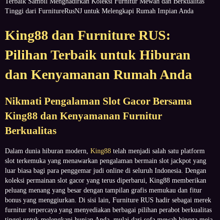
Terbaik Sambil Menghadirkan Koleksi Furnitur Mewah dan Berkualitas
Tinggi dari FurnitureRusNJ untuk Melengkapi Rumah Impian Anda
King88 dan Furniture RUS:
Pilihan Terbaik untuk Hiburan
dan Kenyamanan Rumah Anda
Nikmati Pengalaman Slot Gacor Bersama
King88 dan Kenyamanan Furnitur
Berkualitas
Dalam dunia hiburan modern,
King88
telah menjadi salah satu platform
slot terkemuka yang menawarkan pengalaman bermain slot jackpot yang
luar biasa bagi para penggemar judi online di seluruh Indonesia. Dengan
koleksi permainan slot gacor yang terus diperbarui, King88 memberikan
peluang menang yang besar dengan tampilan grafis memukau dan fitur
bonus yang menggiurkan. Di sisi lain, Furniture RUS hadir sebagai merek
furnitur terpercaya yang menyediakan berbagai pilihan perabot berkualitas
tinggi untuk melengkapi hunian Anda, mulai dari sofa mewah hingga meja