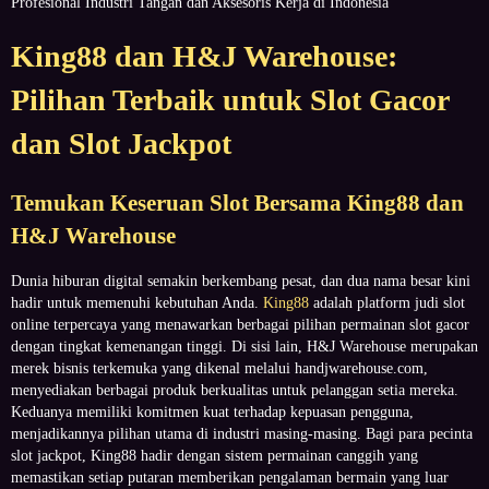
Profesional Industri Tangan dan Aksesoris Kerja di Indonesia
King88 dan H&J Warehouse:
Pilihan Terbaik untuk Slot Gacor
dan Slot Jackpot
Temukan Keseruan Slot Bersama King88 dan
H&J Warehouse
Dunia hiburan digital semakin berkembang pesat, dan dua nama besar kini
hadir untuk memenuhi kebutuhan Anda.
King88
adalah platform judi slot
online terpercaya yang menawarkan berbagai pilihan permainan slot gacor
dengan tingkat kemenangan tinggi. Di sisi lain, H&J Warehouse merupakan
merek bisnis terkemuka yang dikenal melalui handjwarehouse.com,
menyediakan berbagai produk berkualitas untuk pelanggan setia mereka.
Keduanya memiliki komitmen kuat terhadap kepuasan pengguna,
menjadikannya pilihan utama di industri masing-masing. Bagi para pecinta
slot jackpot, King88 hadir dengan sistem permainan canggih yang
memastikan setiap putaran memberikan pengalaman bermain yang luar