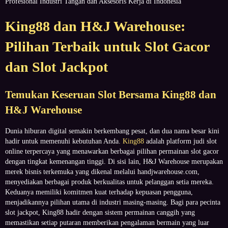
Profesional Industri Tangan dan Aksesoris Kerja di Indonesia
King88 dan H&J Warehouse:
Pilihan Terbaik untuk Slot Gacor
dan Slot Jackpot
Temukan Keseruan Slot Bersama King88 dan
H&J Warehouse
Dunia hiburan digital semakin berkembang pesat, dan dua nama besar kini
hadir untuk memenuhi kebutuhan Anda.
King88
adalah platform judi slot
online terpercaya yang menawarkan berbagai pilihan permainan slot gacor
dengan tingkat kemenangan tinggi. Di sisi lain, H&J Warehouse merupakan
merek bisnis terkemuka yang dikenal melalui handjwarehouse.com,
menyediakan berbagai produk berkualitas untuk pelanggan setia mereka.
Keduanya memiliki komitmen kuat terhadap kepuasan pengguna,
menjadikannya pilihan utama di industri masing-masing. Bagi para pecinta
slot jackpot, King88 hadir dengan sistem permainan canggih yang
memastikan setiap putaran memberikan pengalaman bermain yang luar