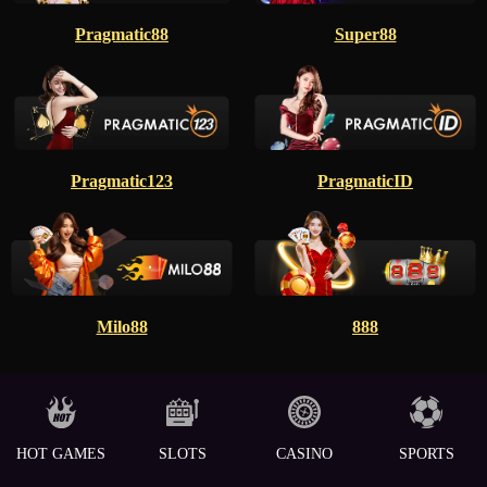
Pragmatic88
Super88
Pragmatic123
PragmaticID
Milo88
888
HOT GAMES
SLOTS
CASINO
SPORTS