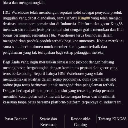
biasa dan menguntungkan.
H&J Warehouse telah membangun reputasi solid sebagai penyedia produk
unggulan yang dapat diandalkan, sama seperti
King88
yang telah menjadi
destinasi utama para pemain slot di Indonesia. Platform slot gacor King88
menawarkan ratusan jenis permainan slot dengan grafis memukau dan fitur
bonus berlimpah, sementara H&J Warehouse terus berinovasi dalam
menghadirkan produk-produk terbaik bagi konsumennya. Kedua merek ini
sama-sama berkomitmen untuk memberikan layanan terbaik dan
pengalaman yang tak terlupakan bagi setiap pelanggan mereka.
Bagi Anda yang ingin merasakan sensasi slot jackpot dengan peluang
menang besar, bergabunglah dengan komunitas pemain slot gacor yang
terus berkembang. Seperti halnya H&J Warehouse yang selalu
mengutamakan kualitas dalam setiap produknya, dunia permainan slot
online juga terus berinovasi untuk menghadirkan pengalaman terbaik.
Dengan berbagai pilihan permainan slot yang tersedia, setiap pemain
memiliki kesempatan untuk meraih kemenangan besar dan menikmati
keseruan tanpa batas bersama platform-platform terpercaya di industri ini.
Pusat Bantuan
Syarat dan
Responsible
Tentang KING88
Ketentuan
Gaming