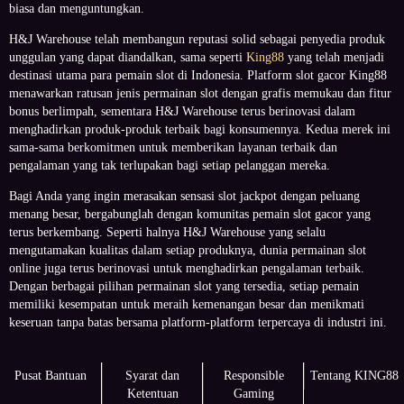
biasa dan menguntungkan.
H&J Warehouse telah membangun reputasi solid sebagai penyedia produk
unggulan yang dapat diandalkan, sama seperti
King88
yang telah menjadi
destinasi utama para pemain slot di Indonesia. Platform slot gacor King88
menawarkan ratusan jenis permainan slot dengan grafis memukau dan fitur
bonus berlimpah, sementara H&J Warehouse terus berinovasi dalam
menghadirkan produk-produk terbaik bagi konsumennya. Kedua merek ini
sama-sama berkomitmen untuk memberikan layanan terbaik dan
pengalaman yang tak terlupakan bagi setiap pelanggan mereka.
Bagi Anda yang ingin merasakan sensasi slot jackpot dengan peluang
menang besar, bergabunglah dengan komunitas pemain slot gacor yang
terus berkembang. Seperti halnya H&J Warehouse yang selalu
mengutamakan kualitas dalam setiap produknya, dunia permainan slot
online juga terus berinovasi untuk menghadirkan pengalaman terbaik.
Dengan berbagai pilihan permainan slot yang tersedia, setiap pemain
memiliki kesempatan untuk meraih kemenangan besar dan menikmati
keseruan tanpa batas bersama platform-platform terpercaya di industri ini.
Pusat Bantuan
Syarat dan
Responsible
Tentang KING88
Ketentuan
Gaming