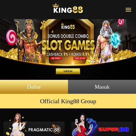
Daftar
Masuk
Official King88 Group