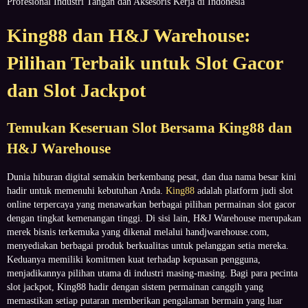
Profesional Industri Tangan dan Aksesoris Kerja di Indonesia
King88 dan H&J Warehouse:
Pilihan Terbaik untuk Slot Gacor
dan Slot Jackpot
Temukan Keseruan Slot Bersama King88 dan
H&J Warehouse
Dunia hiburan digital semakin berkembang pesat, dan dua nama besar kini
hadir untuk memenuhi kebutuhan Anda.
King88
adalah platform judi slot
online terpercaya yang menawarkan berbagai pilihan permainan slot gacor
dengan tingkat kemenangan tinggi. Di sisi lain, H&J Warehouse merupakan
merek bisnis terkemuka yang dikenal melalui handjwarehouse.com,
menyediakan berbagai produk berkualitas untuk pelanggan setia mereka.
Keduanya memiliki komitmen kuat terhadap kepuasan pengguna,
menjadikannya pilihan utama di industri masing-masing. Bagi para pecinta
slot jackpot, King88 hadir dengan sistem permainan canggih yang
memastikan setiap putaran memberikan pengalaman bermain yang luar