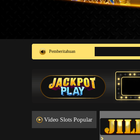
Pemberitahuan
Video Slots Popular