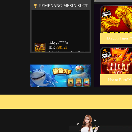
PEMENANG MESIN SLOT
Dragon Tiger™
rickygu****n
IDR
7981.23
John Hunter and the Book
of Tut™
d****y
IDR
7320.48
Sweet Bonanza™
Hot to Burn™