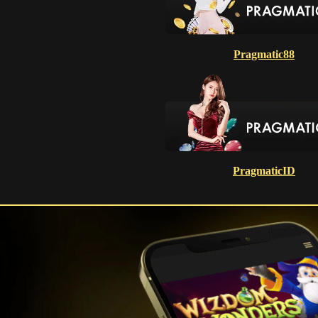
Pragmatic88
PragmaticID