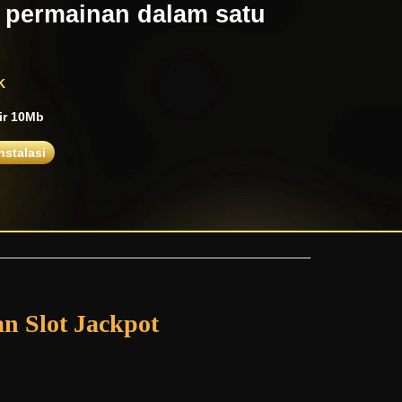
i permainan dalam satu
K
hir 10Mb
nstalasi
n Slot Jackpot