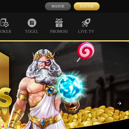
MASUK
DAFTAR
POKER
TOGEL
PROMOSI
LIVE TV