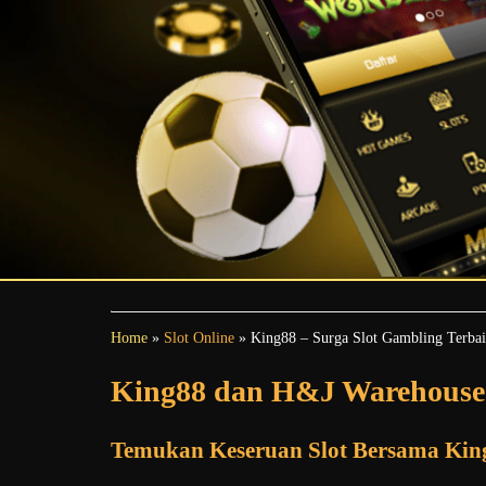
Home
»
Slot Online
» King88 – Surga Slot Gambling Terbaik 
King88 dan H&J Warehouse: 
Temukan Keseruan Slot Bersama Ki