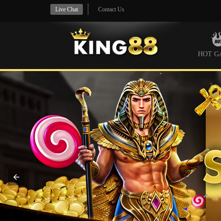
Live Chat
Contact Us
HOT G