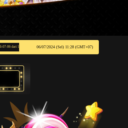
 11:00 AM sampai 3:00 PM (GMT + 7). Selama waktu ini, SBO Virtual Sports permainan tidak
06/07/2024 (Sel) 11:28 (GMT+07)