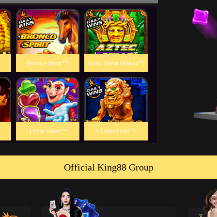
Bronco Spirit™
Aztec Gems Deluxe™
Triple Joker™
5 Lions Gold™
Official King88 Group