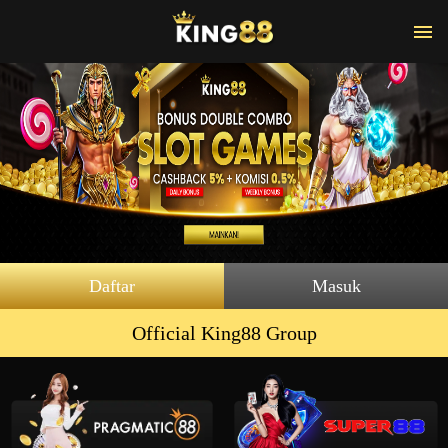
Daftar
Masuk
Official King88 Group