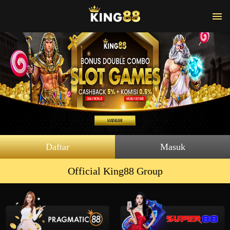
Daftar
Masuk
Official King88 Group