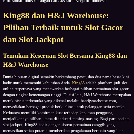
Profesional Industri Tangan dan Aksesoris Kerja di Indonesia
King88 dan H&J Warehouse:
Pilihan Terbaik untuk Slot Gacor
dan Slot Jackpot
Temukan Keseruan Slot Bersama King88 dan
H&J Warehouse
Dunia hiburan digital semakin berkembang pesat, dan dua nama besar kini
hadir untuk memenuhi kebutuhan Anda.
King88
adalah platform judi slot
online terpercaya yang menawarkan berbagai pilihan permainan slot gacor
dengan tingkat kemenangan tinggi. Di sisi lain, H&J Warehouse merupakan
merek bisnis terkemuka yang dikenal melalui handjwarehouse.com,
menyediakan berbagai produk berkualitas untuk pelanggan setia mereka.
Keduanya memiliki komitmen kuat terhadap kepuasan pengguna,
menjadikannya pilihan utama di industri masing-masing. Bagi para pecinta
slot jackpot, King88 hadir dengan sistem permainan canggih yang
memastikan setiap putaran memberikan pengalaman bermain yang luar