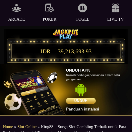
ARCADE
POKER
TOGEL
LIVE TV
IDR
39,213,693.93
UNDUH APK
Nikmati berbagai permainan dalam satu
gengaman
UNDUH
Panduan instalasi
Home
»
Slot Online
» King88 – Surga Slot Gambling Terbaik untuk Para