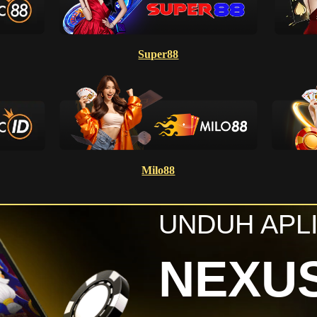
Super88
Milo88
UNDUH APLI
NEXU