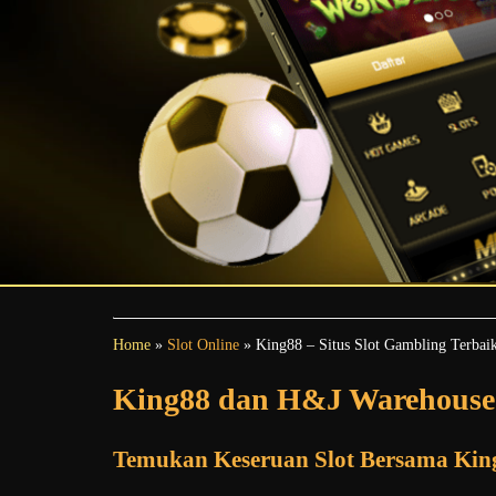
Home
»
Slot Online
» King88 – Situs Slot Gambling Terbaik 
King88 dan H&J Warehouse: 
Temukan Keseruan Slot Bersama Ki