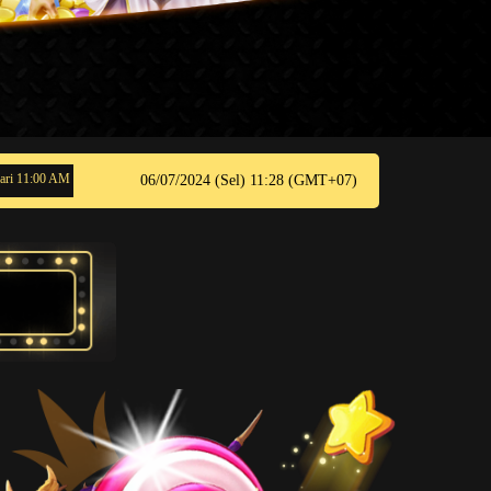
 sampai 3:00 PM (GMT + 7). Selama waktu ini, SBO Virtual Sports permainan tidak akan ter
06/07/2024 (Sel) 11:28 (GMT+07)