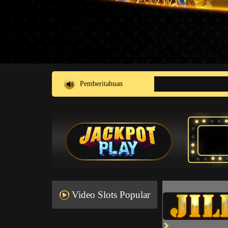
Pemberitahuan
Video Slots Popular