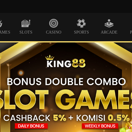
AMES
SLOTS
CASINO
SPORTS
ARCADE