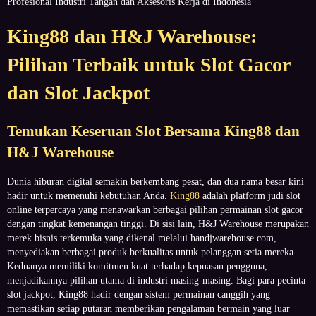
Profesional Industri Tangan dan Aksesoris Kerja di Indonesia
King88 dan H&J Warehouse:
Pilihan Terbaik untuk Slot Gacor
dan Slot Jackpot
Temukan Keseruan Slot Bersama King88 dan
H&J Warehouse
Dunia hiburan digital semakin berkembang pesat, dan dua nama besar kini
hadir untuk memenuhi kebutuhan Anda.
King88
adalah platform judi slot
online terpercaya yang menawarkan berbagai pilihan permainan slot gacor
dengan tingkat kemenangan tinggi. Di sisi lain, H&J Warehouse merupakan
merek bisnis terkemuka yang dikenal melalui handjwarehouse.com,
menyediakan berbagai produk berkualitas untuk pelanggan setia mereka.
Keduanya memiliki komitmen kuat terhadap kepuasan pengguna,
menjadikannya pilihan utama di industri masing-masing. Bagi para pecinta
slot jackpot, King88 hadir dengan sistem permainan canggih yang
memastikan setiap putaran memberikan pengalaman bermain yang luar