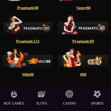
Pragmatic88
Super88
Pragmatic123
PragmaticID
Milo88
888
HOT GAMES
SLOTS
CASINO
SPORTS