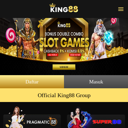
Daftar
Masuk
Official King88 Group