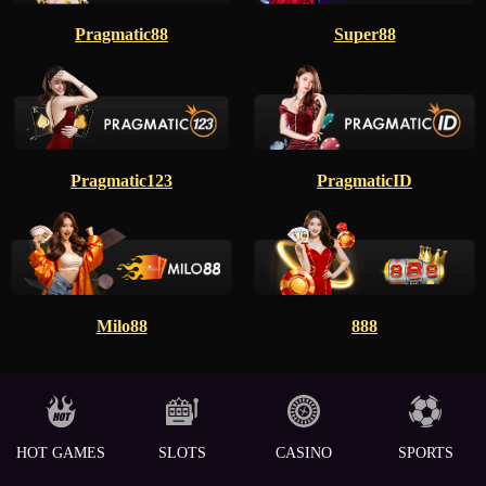
Pragmatic88
Super88
Pragmatic123
PragmaticID
Milo88
888
HOT GAMES
SLOTS
CASINO
SPORTS