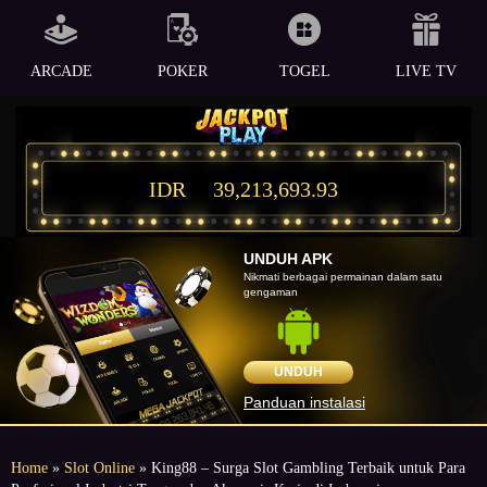
ARCADE
POKER
TOGEL
LIVE TV
IDR
39,213,693.93
UNDUH APK
Nikmati berbagai permainan dalam satu
gengaman
UNDUH
Panduan instalasi
Home
»
Slot Online
» King88 – Surga Slot Gambling Terbaik untuk Para