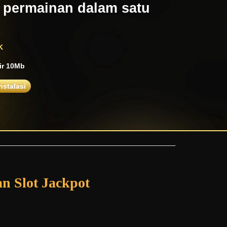
i permainan dalam satu
K
hir 10Mb
nstalasi
n Slot Jackpot