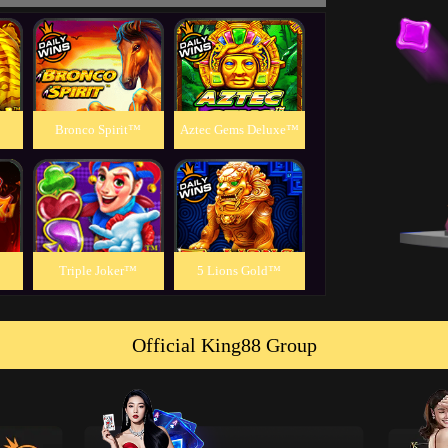
Bronco Spirit™
Aztec Gems Deluxe™
Triple Joker™
5 Lions Gold™
Official King88 Group