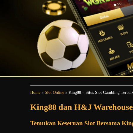
Home
»
Slot Online
» King88 – Situs Slot Gambling Terbaik 
King88 dan H&J Warehouse: 
Temukan Keseruan Slot Bersama Ki