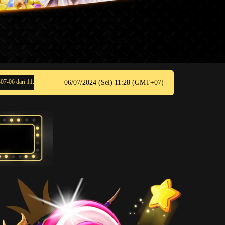
1:00 AM sampai 3:00 PM (GMT + 7). Selama waktu ini, SBO Virtual Sports permainan tidak a
06/07/2024 (Sel) 11:28 (GMT+07)