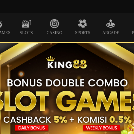
AMES
SLOTS
CASINO
SPORTS
ARCADE