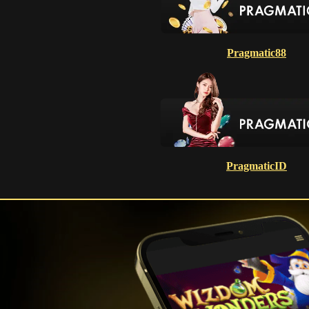
Pragmatic88
PragmaticID