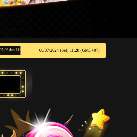
1:00 AM sampai 3:00 PM (GMT + 7). Selama waktu ini, SBO Virtual Sports permainan tidak a
06/07/2024 (Sel) 11:28 (GMT+07)