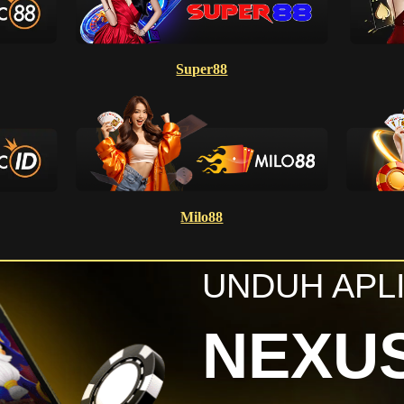
Super88
Milo88
UNDUH APLI
NEXU