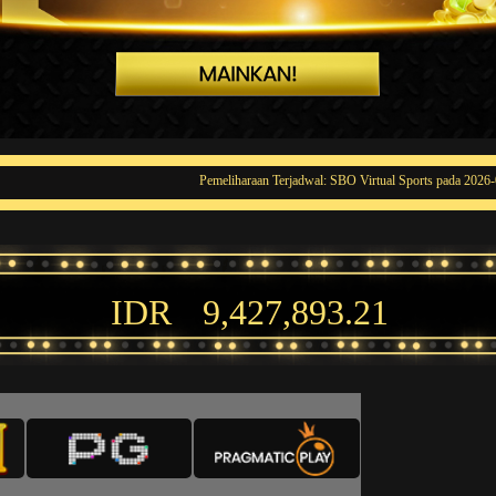
Pemeliharaan Terjadwal: SBO Virtual Sports pada 2026-07-06 dari 1
IDR
9,427,893.21