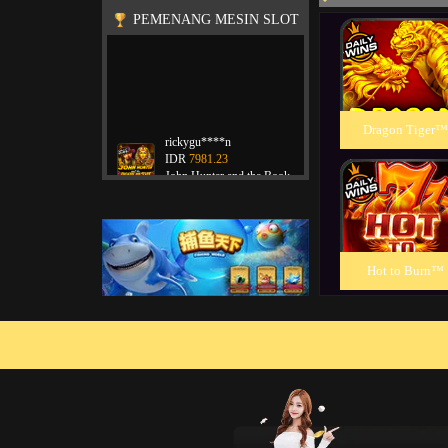
PEMENANG MESIN SLOT
Dragon Tiger™
rickygu****n
IDR
7981.23
John Hunter and the Book
of Tut™
d****y
IDR
7320.48
Sweet Bonanza™
Hot to Burn™