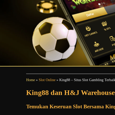
Home
»
Slot Online
» King88 – Situs Slot Gambling Terbaik 
King88 dan H&J Warehouse: 
Temukan Keseruan Slot Bersama Ki