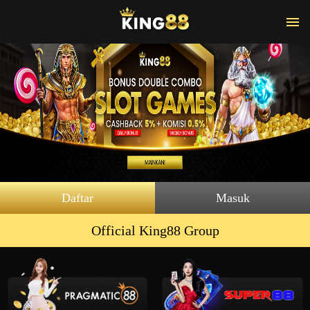
Daftar
Masuk
Official King88 Group