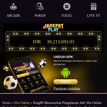
ARCADE
POKER
TOGEL
LIVE TV
IDR
39,213,693.93
UNDUH APK
Nikmati berbagai permainan dalam satu
gengaman
UNDUH
Panduan instalasi
Home
»
Slot Online
» King88 Menawarkan Pengalaman Judi Slot Online