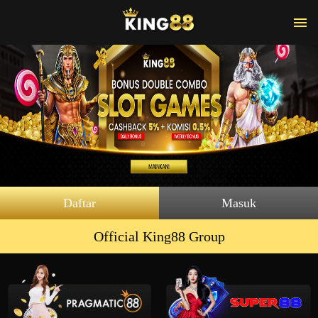
Daftar
Masuk
Official King88 Group