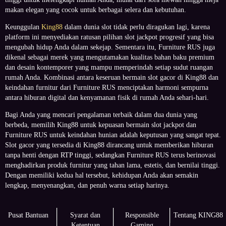
makan elegan yang cocok untuk berbagai selera dan kebutuhan.
Keunggulan
King88
dalam dunia slot tidak perlu diragukan lagi, karena
platform ini menyediakan ratusan pilihan slot jackpot progresif yang bisa
mengubah hidup Anda dalam sekejap. Sementara itu, Furniture RUS juga
dikenal sebagai merek yang mengutamakan kualitas bahan baku premium
dan desain kontemporer yang mampu memperindah setiap sudut ruangan
rumah Anda. Kombinasi antara keseruan bermain slot gacor di King88 dan
keindahan furnitur dari Furniture RUS menciptakan harmoni sempurna
antara hiburan digital dan kenyamanan fisik di rumah Anda sehari-hari.
Bagi Anda yang mencari pengalaman terbaik dalam dua dunia yang
berbeda, memilih King88 untuk kepuasan bermain slot jackpot dan
Furniture RUS untuk keindahan hunian adalah keputusan yang sangat tepat.
Slot gacor yang tersedia di King88 dirancang untuk memberikan hiburan
tanpa henti dengan RTP tinggi, sedangkan Furniture RUS terus berinovasi
menghadirkan produk furnitur yang tahan lama, estetis, dan bernilai tinggi.
Dengan memiliki kedua hal tersebut, kehidupan Anda akan semakin
lengkap, menyenangkan, dan penuh warna setiap harinya.
Pusat Bantuan
Syarat dan
Responsible
Tentang KING88
Ketentuan
Gaming