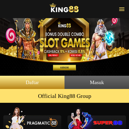
Daftar
Masuk
Official King88 Group