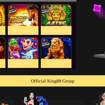
Bronco Spirit™
Aztec Gems Deluxe™
Triple Joker™
5 Lions Gold™
Official King88 Group