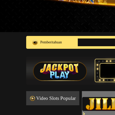
Pemberitahuan
Video Slots Popular