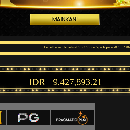
Pemeliharaan Terjadwal: SBO Virtual Sports pada 2026-07-06 dari 11:00 
IDR
9,427,893.21