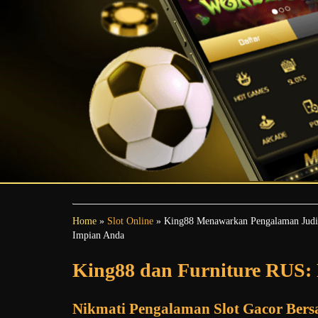
Home
»
Slot Online
» King88 Menawarkan Pengalaman Judi S
Impian Anda
King88 dan Furniture RUS:
Nikmati Pengalaman Slot Gacor Ber