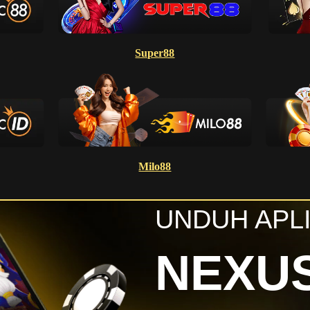
Super88
Milo88
UNDUH APLI
NEXU