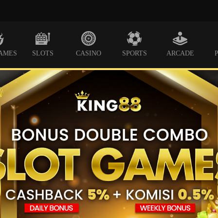
AMES
SLOTS
CASINO
SPORTS
ARCADE