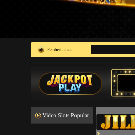
Pemberitahuan
Video Slots Popular