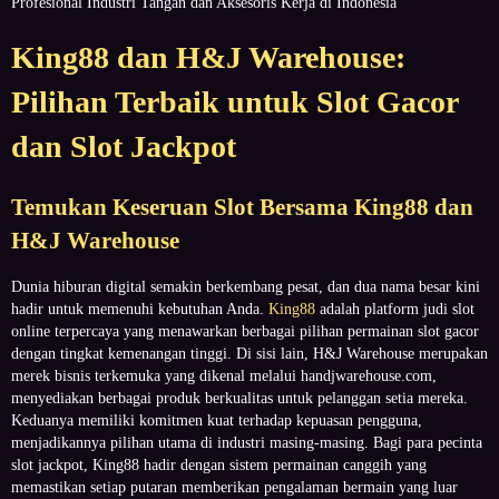
Profesional Industri Tangan dan Aksesoris Kerja di Indonesia
King88 dan H&J Warehouse:
Pilihan Terbaik untuk Slot Gacor
dan Slot Jackpot
Temukan Keseruan Slot Bersama King88 dan
H&J Warehouse
Dunia hiburan digital semakin berkembang pesat, dan dua nama besar kini
hadir untuk memenuhi kebutuhan Anda.
King88
adalah platform judi slot
online terpercaya yang menawarkan berbagai pilihan permainan slot gacor
dengan tingkat kemenangan tinggi. Di sisi lain, H&J Warehouse merupakan
merek bisnis terkemuka yang dikenal melalui handjwarehouse.com,
menyediakan berbagai produk berkualitas untuk pelanggan setia mereka.
Keduanya memiliki komitmen kuat terhadap kepuasan pengguna,
menjadikannya pilihan utama di industri masing-masing. Bagi para pecinta
slot jackpot, King88 hadir dengan sistem permainan canggih yang
memastikan setiap putaran memberikan pengalaman bermain yang luar