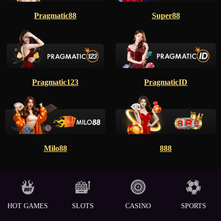
Pragmatic88
Super88
Pragmatic123
PragmaticID
Milo88
888
HOT GAMES
SLOTS
CASINO
SPORTS