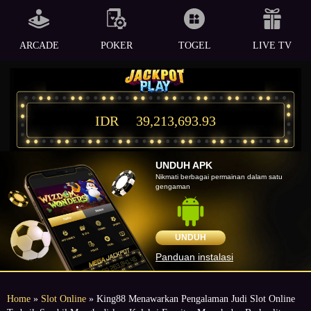
ARCADE
POKER
TOGEL
LIVE TV
IDR
39,213,693.93
UNDUH APK
Nikmati berbagai permainan dalam satu
gengaman
UNDUH
Panduan instalasi
Home
»
Slot Online
» King88 Menawarkan Pengalaman Judi Slot Online