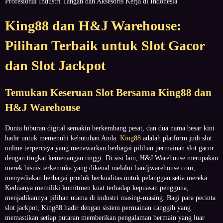
Profesional Industri Tangan dan Aksesoris Kerja di Indonesia
King88 dan H&J Warehouse:
Pilihan Terbaik untuk Slot Gacor
dan Slot Jackpot
Temukan Keseruan Slot Bersama King88 dan
H&J Warehouse
Dunia hiburan digital semakin berkembang pesat, dan dua nama besar kini
hadir untuk memenuhi kebutuhan Anda.
King88
adalah platform judi slot
online terpercaya yang menawarkan berbagai pilihan permainan slot gacor
dengan tingkat kemenangan tinggi. Di sisi lain, H&J Warehouse merupakan
merek bisnis terkemuka yang dikenal melalui handjwarehouse.com,
menyediakan berbagai produk berkualitas untuk pelanggan setia mereka.
Keduanya memiliki komitmen kuat terhadap kepuasan pengguna,
menjadikannya pilihan utama di industri masing-masing. Bagi para pecinta
slot jackpot, King88 hadir dengan sistem permainan canggih yang
memastikan setiap putaran memberikan pengalaman bermain yang luar