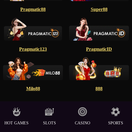
Pragmatic88
Super88
Pragmatic123
PragmaticID
Milo88
888
HOT GAMES
SLOTS
CASINO
SPORTS