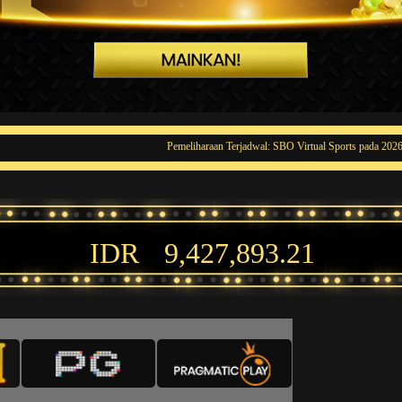
Pemeliharaan Terjadwal: SBO Virtual Sports pada 2026-07-06 dari
IDR
9,427,893.21