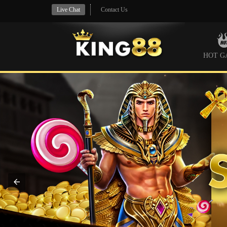
Live Chat
Contact Us
HOT G