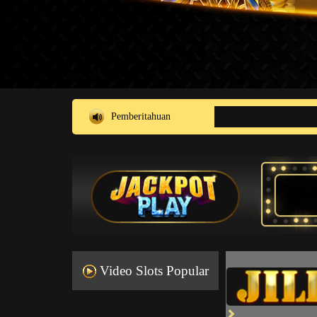
Pemberitahuan
Video Slots Popular