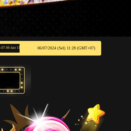
 11:00 AM sampai 3:00 PM (GMT + 7). Selama waktu ini, SBO Virtual Sports permainan tidak
06/07/2024 (Sel) 11:28 (GMT+07)