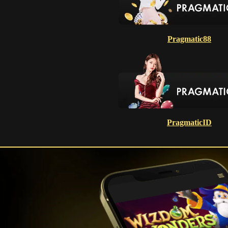
Pragmatic88
PragmaticID