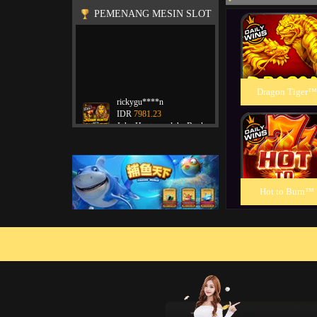
PEMENANG MESIN SLOT
Dragon Tiger™
rickygu****n
IDR
7981.23
John Hunter and the Book
of Tut™
d****y
IDR
7320.48
Sweet Bonanza™
Hot to Burn™