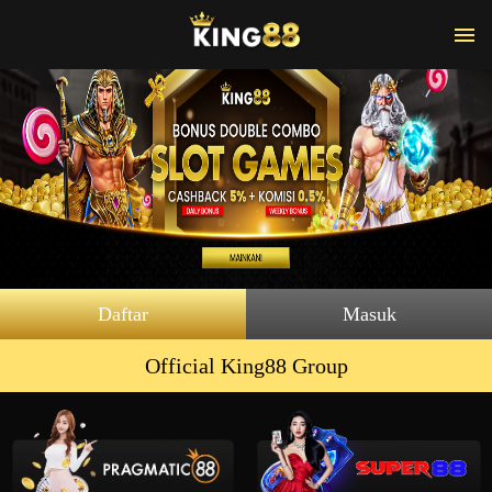
Daftar
Masuk
Official King88 Group