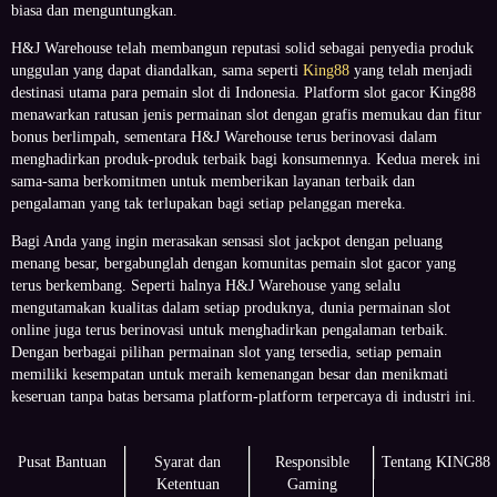
biasa dan menguntungkan.
H&J Warehouse telah membangun reputasi solid sebagai penyedia produk
unggulan yang dapat diandalkan, sama seperti
King88
yang telah menjadi
destinasi utama para pemain slot di Indonesia. Platform slot gacor King88
menawarkan ratusan jenis permainan slot dengan grafis memukau dan fitur
bonus berlimpah, sementara H&J Warehouse terus berinovasi dalam
menghadirkan produk-produk terbaik bagi konsumennya. Kedua merek ini
sama-sama berkomitmen untuk memberikan layanan terbaik dan
pengalaman yang tak terlupakan bagi setiap pelanggan mereka.
Bagi Anda yang ingin merasakan sensasi slot jackpot dengan peluang
menang besar, bergabunglah dengan komunitas pemain slot gacor yang
terus berkembang. Seperti halnya H&J Warehouse yang selalu
mengutamakan kualitas dalam setiap produknya, dunia permainan slot
online juga terus berinovasi untuk menghadirkan pengalaman terbaik.
Dengan berbagai pilihan permainan slot yang tersedia, setiap pemain
memiliki kesempatan untuk meraih kemenangan besar dan menikmati
keseruan tanpa batas bersama platform-platform terpercaya di industri ini.
Pusat Bantuan
Syarat dan
Responsible
Tentang KING88
Ketentuan
Gaming