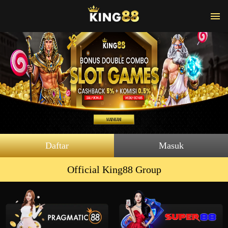
Daftar
Masuk
Official King88 Group