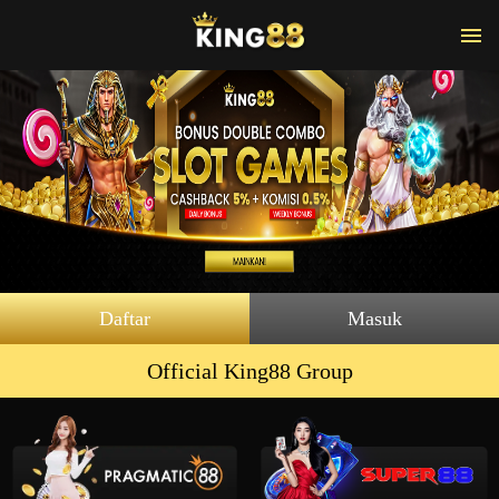
Daftar
Masuk
Official King88 Group