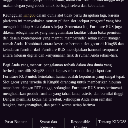
makan elegan yang cocok untuk berbagai selera dan kebutuhan.
Keunggulan
King88
dalam dunia slot tidak perlu diragukan lagi, karena
platform ini menyediakan ratusan pilihan slot jackpot progresif yang bisa
mengubah hidup Anda dalam sekejap. Sementara itu, Furniture RUS juga
dikenal sebagai merek yang mengutamakan kualitas bahan baku premium
dan desain kontemporer yang mampu memperindah setiap sudut ruangan
rumah Anda. Kombinasi antara keseruan bermain slot gacor di King88 dan
keindahan furnitur dari Furniture RUS menciptakan harmoni sempurna
antara hiburan digital dan kenyamanan fisik di rumah Anda sehari-hari.
Bagi Anda yang mencari pengalaman terbaik dalam dua dunia yang
berbeda, memilih King88 untuk kepuasan bermain slot jackpot dan
Furniture RUS untuk keindahan hunian adalah keputusan yang sangat tepat.
Slot gacor yang tersedia di King88 dirancang untuk memberikan hiburan
tanpa henti dengan RTP tinggi, sedangkan Furniture RUS terus berinovasi
menghadirkan produk furnitur yang tahan lama, estetis, dan bernilai tinggi.
Dengan memiliki kedua hal tersebut, kehidupan Anda akan semakin
lengkap, menyenangkan, dan penuh warna setiap harinya.
Pusat Bantuan
Syarat dan
Responsible
Tentang KING88
Ketentuan
Gaming