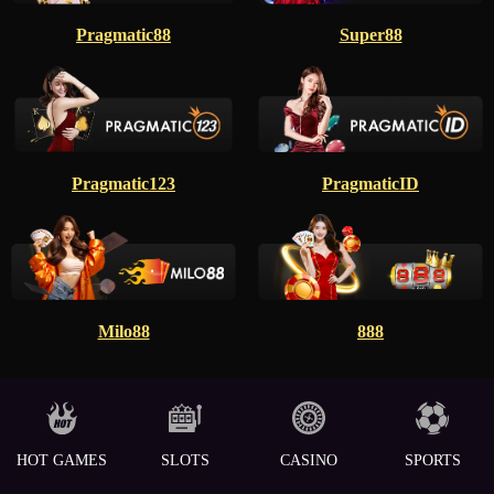
Pragmatic88
Super88
Pragmatic123
PragmaticID
Milo88
888
HOT GAMES
SLOTS
CASINO
SPORTS