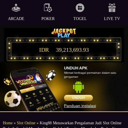
ARCADE
POKER
TOGEL
LIVE TV
IDR
39,213,693.93
UNDUH APK
Nikmati berbagai permainan dalam satu
gengaman
UNDUH
Panduan instalasi
Home
»
Slot Online
» King88 Menawarkan Pengalaman Judi Slot Online