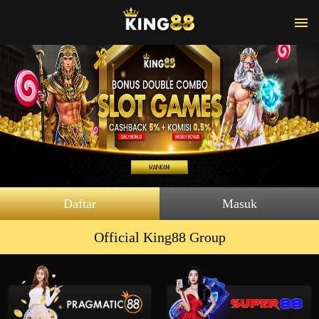
Daftar
Masuk
Official King88 Group