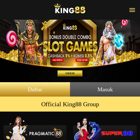
Daftar
Masuk
Official King88 Group