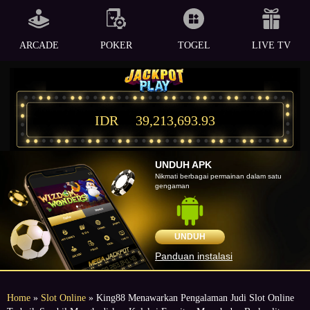
ARCADE
POKER
TOGEL
LIVE TV
IDR
39,213,693.93
UNDUH APK
Nikmati berbagai permainan dalam satu
gengaman
UNDUH
Panduan instalasi
Home
»
Slot Online
» King88 Menawarkan Pengalaman Judi Slot Online