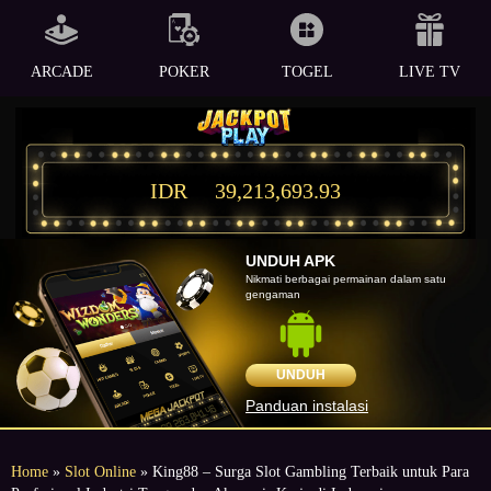
ARCADE
POKER
TOGEL
LIVE TV
IDR
39,213,693.93
UNDUH APK
Nikmati berbagai permainan dalam satu
gengaman
UNDUH
Panduan instalasi
Home
»
Slot Online
» King88 – Surga Slot Gambling Terbaik untuk Para