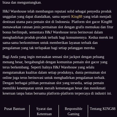
biasa dan menguntungkan.
H&J Warehouse telah membangun reputasi solid sebagai penyedia produk
unggulan yang dapat diandalkan, sama seperti
King88
yang telah menjadi
destinasi utama para pemain slot di Indonesia. Platform slot gacor King88
menawarkan ratusan jenis permainan slot dengan grafis memukau dan fitur
bonus berlimpah, sementara H&J Warehouse terus berinovasi dalam
menghadirkan produk-produk terbaik bagi konsumennya. Kedua merek ini
sama-sama berkomitmen untuk memberikan layanan terbaik dan
pengalaman yang tak terlupakan bagi setiap pelanggan mereka.
Bagi Anda yang ingin merasakan sensasi slot jackpot dengan peluang
menang besar, bergabunglah dengan komunitas pemain slot gacor yang
terus berkembang. Seperti halnya H&J Warehouse yang selalu
mengutamakan kualitas dalam setiap produknya, dunia permainan slot
online juga terus berinovasi untuk menghadirkan pengalaman terbaik.
Dengan berbagai pilihan permainan slot yang tersedia, setiap pemain
memiliki kesempatan untuk meraih kemenangan besar dan menikmati
keseruan tanpa batas bersama platform-platform terpercaya di industri ini.
Pusat Bantuan
Syarat dan
Responsible
Tentang KING88
Ketentuan
Gaming