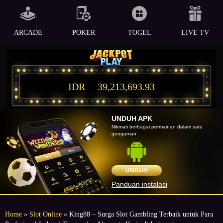
ARCADE
POKER
TOGEL
LIVE TV
IDR
39,213,693.93
UNDUH APK
Nikmati berbagai permainan dalam satu
gengaman
UNDUH
Panduan instalasi
Home
»
Slot Online
» King88 – Surga Slot Gambling Terbaik untuk Para