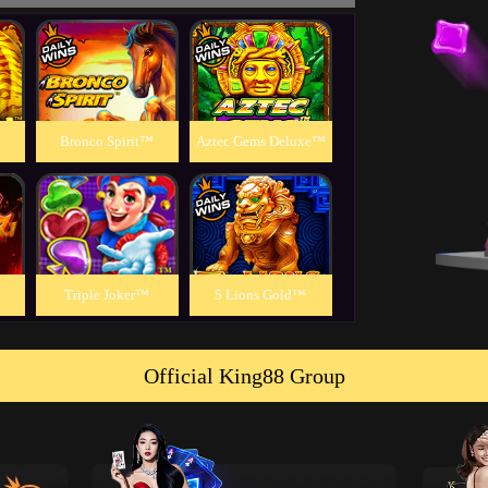
Bronco Spirit™
Aztec Gems Deluxe™
Triple Joker™
5 Lions Gold™
Official King88 Group