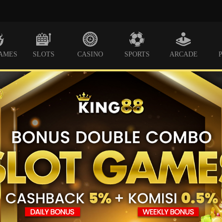
AMES
SLOTS
CASINO
SPORTS
ARCADE