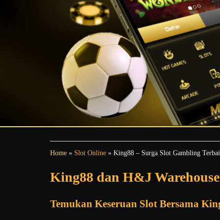
Home
»
Slot Online
» King88 – Surga Slot Gambling Terbaik 
King88 dan H&J Warehouse: 
Temukan Keseruan Slot Bersama Ki