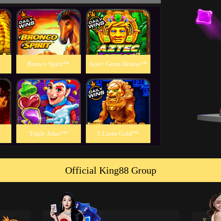
Bronco Spirit™
Aztec Gems Deluxe™
Triple Joker™
5 Lions Gold™
Official King88 Group