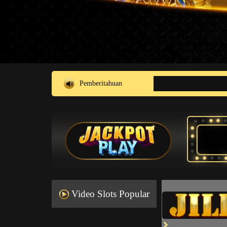
Pemberitahuan
Video Slots Popular