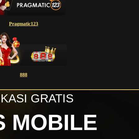
Pragmatic123
888
KASI GRATIS
S MOBILE