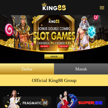
Daftar
Masuk
Official King88 Group