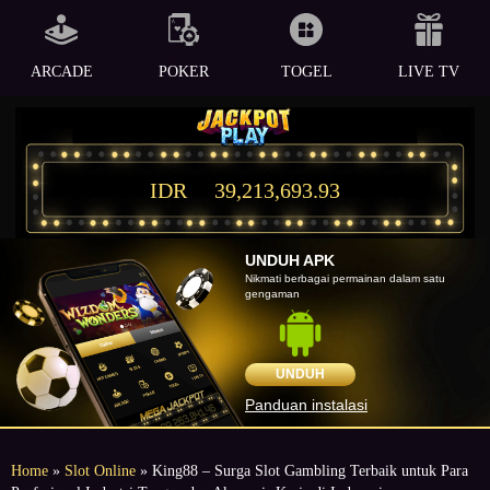
ARCADE
POKER
TOGEL
LIVE TV
IDR
39,213,693.93
UNDUH APK
Nikmati berbagai permainan dalam satu
gengaman
UNDUH
Panduan instalasi
Home
»
Slot Online
» King88 – Surga Slot Gambling Terbaik untuk Para