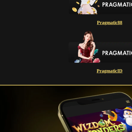
Pragmatic88
PragmaticID