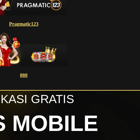
Pragmatic123
888
KASI GRATIS
S MOBILE