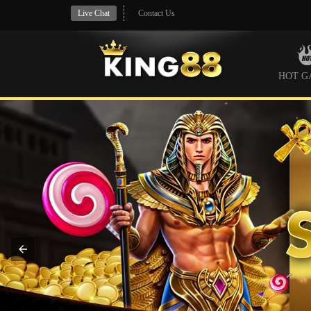
Live Chat
Contact Us
HOT G