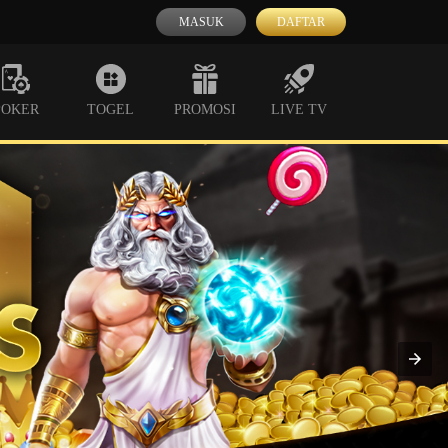
MASUK
DAFTAR
POKER
TOGEL
PROMOSI
LIVE TV