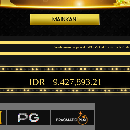
Pemeliharaan Terjadwal: SBO Virtual Sports pada 2026-07-06 dari 1
IDR
9,427,893.21