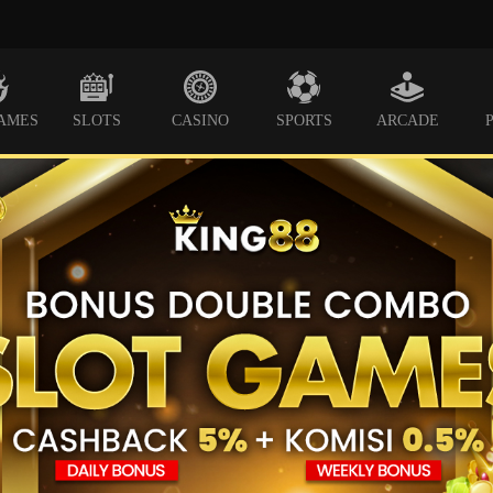
AMES
SLOTS
CASINO
SPORTS
ARCADE