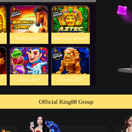
Bronco Spirit™
Aztec Gems Deluxe™
Triple Joker™
5 Lions Gold™
Official King88 Group