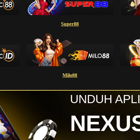
Super88
Milo88
UNDUH APLI
NEXU