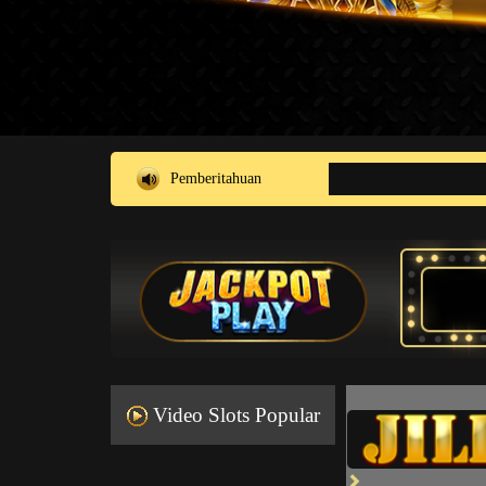
Pemberitahuan
Video Slots Popular