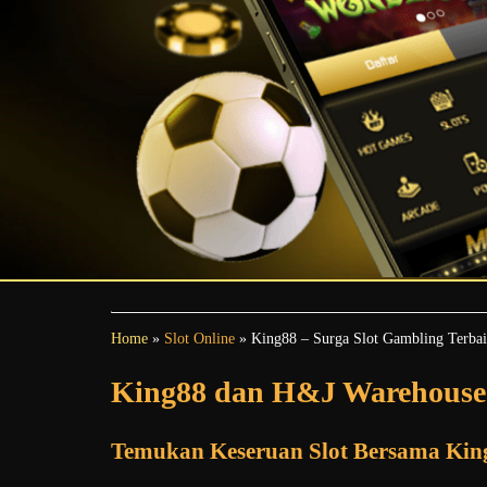
Home
»
Slot Online
» King88 – Surga Slot Gambling Terbaik 
King88 dan H&J Warehouse: 
Temukan Keseruan Slot Bersama Ki