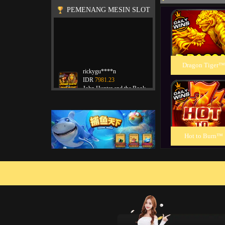
PEMENANG MESIN SLOT
Dragon Tiger™
rickygu****n
IDR
7981.23
John Hunter and the Book
of Tut™
d****y
IDR
7320.48
Sweet Bonanza™
Hot to Burn™