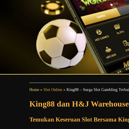
Home
»
Slot Online
» King88 – Surga Slot Gambling Terbaik 
King88 dan H&J Warehouse: 
Temukan Keseruan Slot Bersama Ki