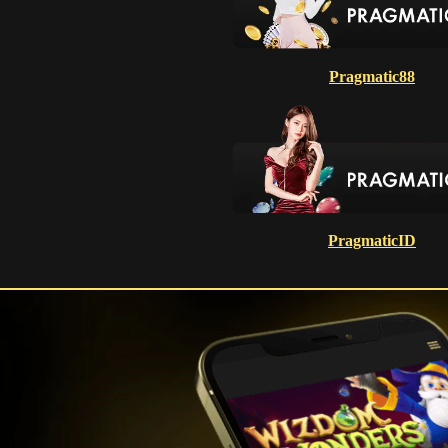
Pragmatic88
PragmaticID