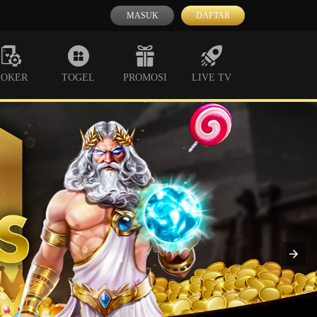
MASUK
DAFTAR
POKER
TOGEL
PROMOSI
LIVE TV