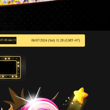
 11:00 AM sampai 3:00 PM (GMT + 7). Selama waktu ini, SBO Virtual Sports permainan tidak
06/07/2024 (Sel) 11:28 (GMT+07)