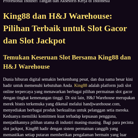
Profesional Industri Tangan dan Aksesoris Kerja di Indonesia
King88 dan H&J Warehouse:
Pilihan Terbaik untuk Slot Gacor
dan Slot Jackpot
Temukan Keseruan Slot Bersama King88 dan
H&J Warehouse
Dunia hiburan digital semakin berkembang pesat, dan dua nama besar kini
hadir untuk memenuhi kebutuhan Anda.
King88
adalah platform judi slot
online terpercaya yang menawarkan berbagai pilihan permainan slot gacor
dengan tingkat kemenangan tinggi. Di sisi lain, H&J Warehouse merupakan
merek bisnis terkemuka yang dikenal melalui handjwarehouse.com,
menyediakan berbagai produk berkualitas untuk pelanggan setia mereka.
Keduanya memiliki komitmen kuat terhadap kepuasan pengguna,
menjadikannya pilihan utama di industri masing-masing. Bagi para pecinta
slot jackpot, King88 hadir dengan sistem permainan canggih yang
memastikan setiap putaran memberikan pengalaman bermain yang luar