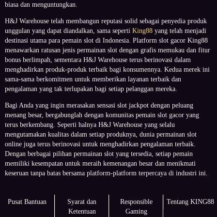
biasa dan menguntungkan.
H&J Warehouse telah membangun reputasi solid sebagai penyedia produk
unggulan yang dapat diandalkan, sama seperti
King88
yang telah menjadi
destinasi utama para pemain slot di Indonesia. Platform slot gacor King88
menawarkan ratusan jenis permainan slot dengan grafis memukau dan fitur
bonus berlimpah, sementara H&J Warehouse terus berinovasi dalam
menghadirkan produk-produk terbaik bagi konsumennya. Kedua merek ini
sama-sama berkomitmen untuk memberikan layanan terbaik dan
pengalaman yang tak terlupakan bagi setiap pelanggan mereka.
Bagi Anda yang ingin merasakan sensasi slot jackpot dengan peluang
menang besar, bergabunglah dengan komunitas pemain slot gacor yang
terus berkembang. Seperti halnya H&J Warehouse yang selalu
mengutamakan kualitas dalam setiap produknya, dunia permainan slot
online juga terus berinovasi untuk menghadirkan pengalaman terbaik.
Dengan berbagai pilihan permainan slot yang tersedia, setiap pemain
memiliki kesempatan untuk meraih kemenangan besar dan menikmati
keseruan tanpa batas bersama platform-platform terpercaya di industri ini.
Pusat Bantuan
Syarat dan
Responsible
Tentang KING88
Ketentuan
Gaming