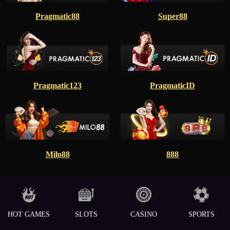
Pragmatic88
Super88
Pragmatic123
PragmaticID
Milo88
888
HOT GAMES
SLOTS
CASINO
SPORTS