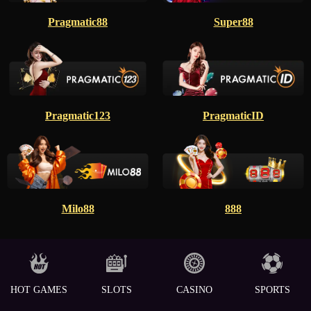
Pragmatic88
Super88
Pragmatic123
PragmaticID
Milo88
888
HOT GAMES
SLOTS
CASINO
SPORTS