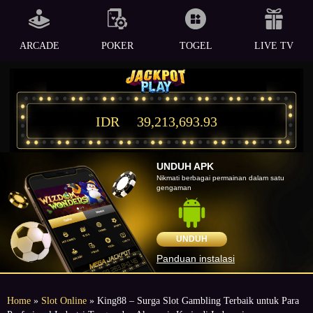
ARCADE
POKER
TOGEL
LIVE TV
IDR
39,213,693.93
UNDUH APK
Nikmati berbagai permainan dalam satu
gengaman
UNDUH
Panduan instalasi
Home
»
Slot Online
» King88 – Surga Slot Gambling Terbaik untuk Para