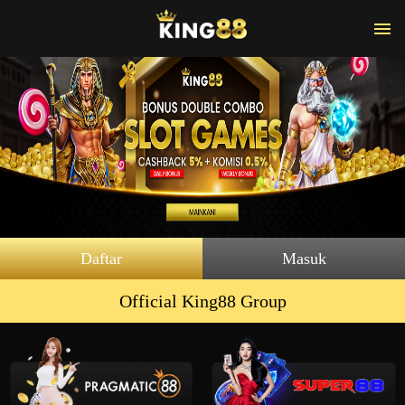
Daftar
Masuk
Official King88 Group