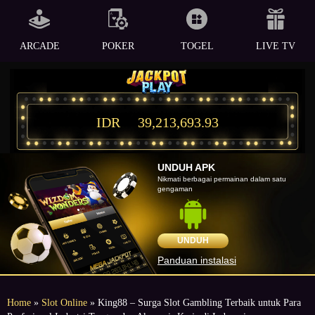
ARCADE
POKER
TOGEL
LIVE TV
IDR
39,213,693.93
UNDUH APK
Nikmati berbagai permainan dalam satu
gengaman
UNDUH
Panduan instalasi
Home
»
Slot Online
» King88 – Surga Slot Gambling Terbaik untuk Para